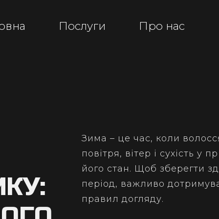
овна
Послуги
Про нас
Зима – це час, коли волос
повітря, вітер і сухість у
його стан. Щоб зберегти з
КУ:
період, важливо дотримува
правил догляду.
ЙОГО