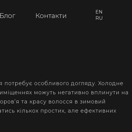
EN
Блог
Контакти
RU
ся потребує особливого догляду. Холодне
 приміщеннях можуть негативно вплинути на
доров’я та красу волосся в зимовий
тись кількох простих, але ефективних