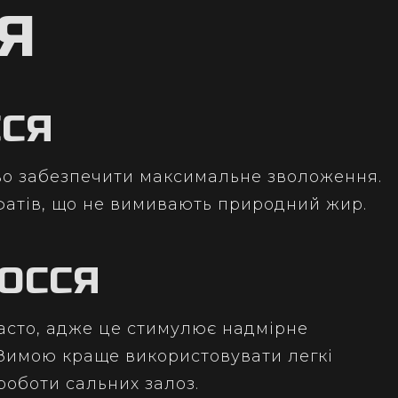
Я
ССЯ
во забезпечити максимальне зволоження.
фатів, що не вимивають природний жир.
ОССЯ
асто, адже це стимулює надмірне
 Зимою краще використовувати легкі
роботи сальних залоз.