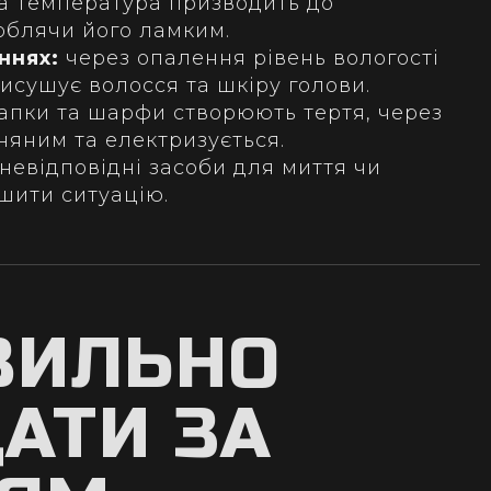
а температура призводить до
облячи його ламким.
ннях:
через опалення рівень вологості
исушує волосся та шкіру голови.
пки та шарфи створюють тертя, через
няним та електризується.
невідповідні засоби для миття чи
шити ситуацію.
ВИЛЬНО
АТИ ЗА