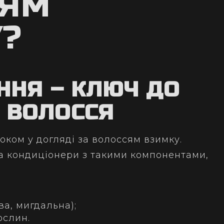
СЯМ
?
ННЯ – КЛЮЧ ДО
 ВОЛОССЯ
ком у догляді за волоссям взимку.
а кондиціонери з такими компонентами,
ва, мигдальна);
ослин.