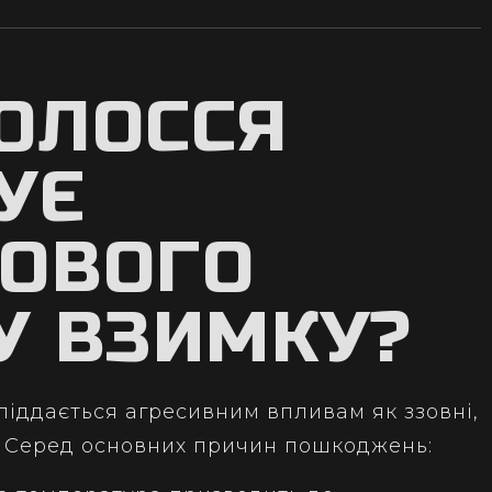
ОЛОССЯ
УЄ
ОВОГО
У ВЗИМКУ?
піддається агресивним впливам як ззовні,
ь. Серед основних причин пошкоджень: