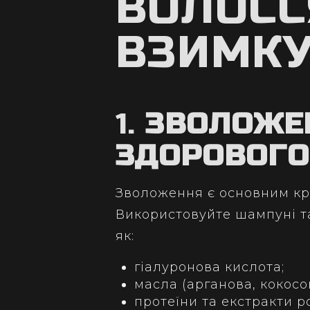
ВОЛОС
ВЗИМКУ
1.
ЗВОЛОЖЕ
ЗДОРОВОГО
Зволоження є основним кро
Використовуйте шампуні т
як:
гіалуронова кислота;
масла (арганова, кокосо
протеїни та екстракти р