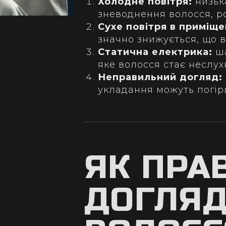
Холодне повітря:
низьк
зневоднення волосся, р
Сухе повітря в приміще
значно знижується, що в
Статична електрика:
ша
яке волосся стає неслух
Неправильний догляд:
укладання можуть погір
ЯК ПРА
ДОГЛЯД